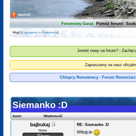
Forumowy Garaż
Pomóż forum!
Szuk
Witaj! (
Logowanie
—
Rejestracja
)
Jesteś nowy na forum? - Zachęca
Zapraszamy na nasz oficjal
Chlopcy Rometowcy - Forum Romeciarz
Siemanko :D
Autor
Wiadomość
bajbukaj
RE: Siemanko :D
Nowy
Witojcie