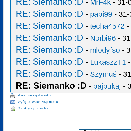
RE: Siemanko :D
-
MrF4k
- 31-
RE: Siemanko :D
-
papi99
- 31-
RE: Siemanko :D
-
techa4572
-
RE: Siemanko :D
-
Norbi96
- 31
RE: Siemanko :D
-
mlodyfso
- 3
RE: Siemanko :D
-
LukaszzT1
-
RE: Siemanko :D
-
Szymuś
- 31
RE: Siemanko :D
-
bajbukaj
- 
Pokaż wersję do druku
Wyślij ten wątek znajomemu
Subskrybuj ten wątek