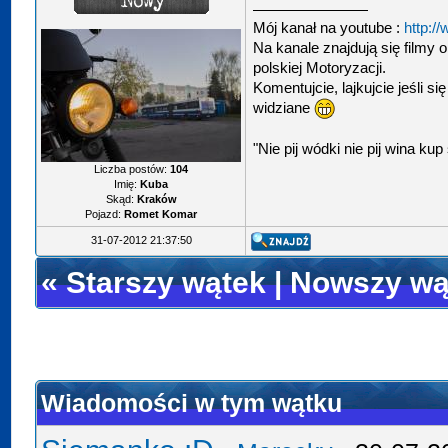
Mój kanał na youtube :
http:/
Na kanale znajdują się filmy 
polskiej Motoryzacji.
Komentujcie, lajkujcie jeśli s
widziane
"Nie pij wódki nie pij wina k
Liczba postów:
104
Imię:
Kuba
Skąd:
Kraków
Pojazd:
Romet Komar
31-07-2012 21:37:50
«
Starszy wątek
|
Nowszy wą
Wiadomości w tym wątku