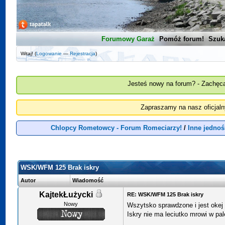
Forumowy Garaż
Pomóż forum!
Szuk
Witaj! (
Logowanie
—
Rejestracja
)
Jesteś nowy na forum? - Zachęca
Zapraszamy na nasz oficjal
Chlopcy Rometowcy - Forum Romeciarzy!
/
Inne jedno
WSK/WFM 125 Brak iskry
Autor
Wiadomość
KajtekŁużycki
RE: WSK/WFM 125 Brak iskry
Nowy
Wszytsko sprawdzone i jest okej
Iskry nie ma leciutko mrowi w pal