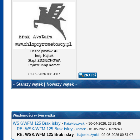
Liczba postów:
41
Imię:
Kajtek
Skąd:
ZDZIECHOWA
Pojazd:
Inny Romet
02-05-2026 00:51:07
«
Starszy wątek
|
Nowszy wątek
»
Wiadomości w tym wątku
WSK/WFM 125 Brak iskry
-
KajtekŁużycki
- 30-04-2026, 23:25:45
RE: WSK/WFM 125 Brak iskry
-
romek
- 01-05-2026, 16:26:40
RE: WSK/WFM 125 Brak iskry
-
KajtekŁużycki
- 02-05-2026 00:51:07