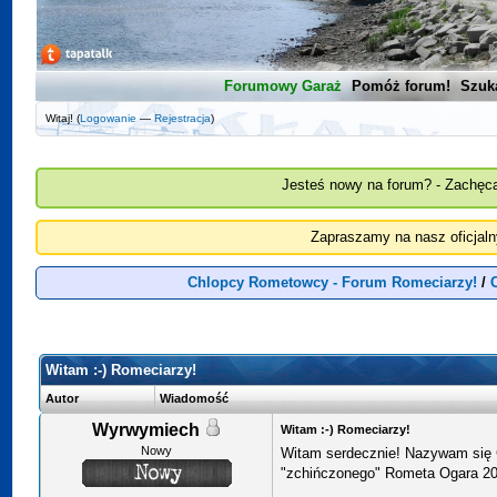
Forumowy Garaż
Pomóż forum!
Szuk
Witaj! (
Logowanie
—
Rejestracja
)
Jesteś nowy na forum? - Zachęca
Zapraszamy na nasz oficjal
Chlopcy Rometowcy - Forum Romeciarzy!
/
Witam :-) Romeciarzy!
Autor
Wiadomość
Wyrwymiech
Witam :-) Romeciarzy!
Nowy
Witam serdecznie! Nazywam się
"zchińczonego" Rometa Ogara 20