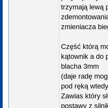
trzymają lewą
zdemontowania
zmieniacza bie
Część którą m
kątownik a do p
blacha 3mm
(daje radę mogł
pod ręką wtedy
Zawias który s
postawy z siln