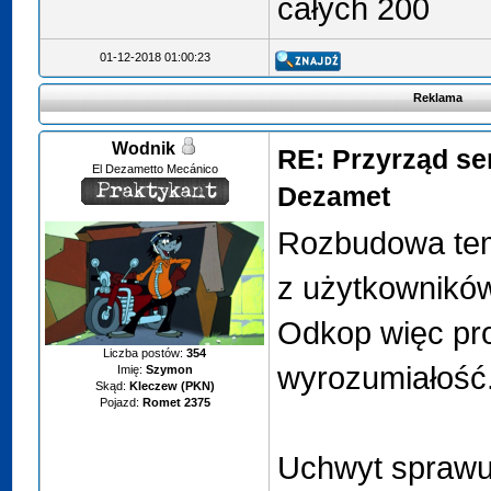
całych 200
01-12-2018 01:00:23
Reklama
Wodnik
RE: Przyrząd se
El Dezametto Mecánico
Dezamet
Rozbudowa tem
z użytkownikó
Odkop więc pr
Liczba postów:
354
wyrozumiałość
Imię:
Szymon
Skąd:
Kleczew (PKN)
Pojazd:
Romet 2375
Uchwyt sprawuj