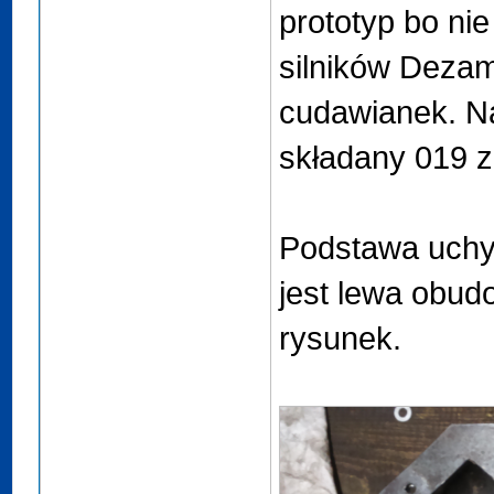
prototyp bo ni
silników Deza
cudawianek. Na
składany 019 z
Podstawa uchy
jest lewa obudo
rysunek.