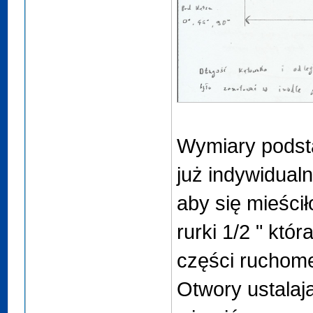
Wymiary podst
już indywidual
aby się mieści
rurki 1/2 " któr
części ruchomej 
Otwory ustalaj