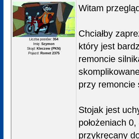
Witam przeglą
Chciałby zapre
Liczba postów:
354
który jest bar
Imię:
Szymon
Skąd:
Kleczew (PKN)
Pojazd:
Romet 2375
remoncie silnik
skomplikowane 
przy remoncie s
Stojak jest uch
położeniach 0, 4
przykręcany do