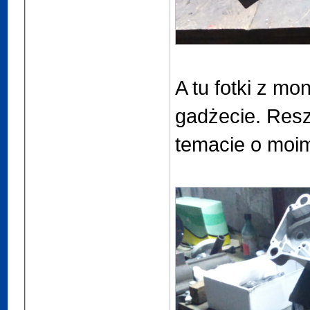
A tu fotki z m
gadżecie. Resz
temacie o moim