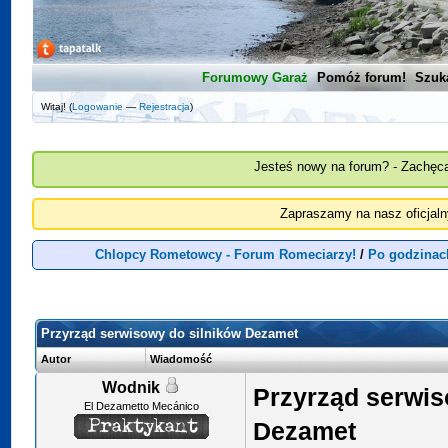
Forumowy Garaż
Pomóż forum!
Szuk
Witaj! (
Logowanie
—
Rejestracja
)
Jesteś nowy na forum? - Zachęca
Zapraszamy na nasz oficjal
Chlopcy Rometowcy - Forum Romeciarzy!
/
Po godzinac
Przyrząd serwisowy do silników Dezamet
Autor
Wiadomość
Wodnik
Przyrząd serwis
El Dezametto Mecánico
Dezamet