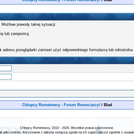
 Możliwe powody takiej sytuacji:
ę lub zarejestruj.
k adresu przeglądarki zamiast użyć odpowiedniego formularza lub odnośnika.
Chlopcy Rometowcy - Forum Romeciarzy!
/
Blad
Chłopcy Rometowcy, 2010 - 2026. Wszelkie prawa zastrzeżone.
e pliki cookies. Korzystanie z witryny oznacza zgodę na ich zapis i odczyt zgodnie z ustawie