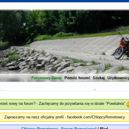
Forumowy Garaż
Pomóż forum!
Szukaj
Użytkownic
esteś nowy na forum? - Zachęcamy do przywitania się w dziale "Powitalnia"
Zapraszamy na nasz oficjalny profil - facebook.com/ChlopcyRometowcy
Chlopcy Rometowcy - Forum Romeciarzy!
/
Blad