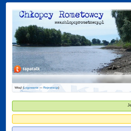
Witaj! (
Logowanie
—
Rejestracja
)
J