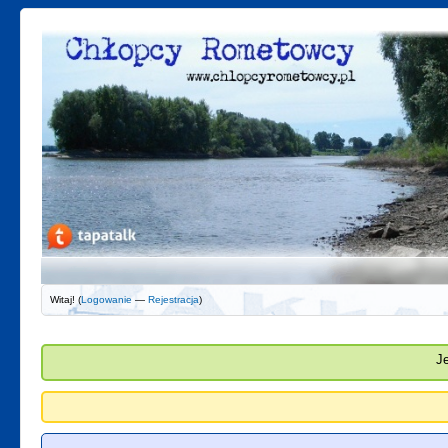
Witaj! (
Logowanie
—
Rejestracja
)
J