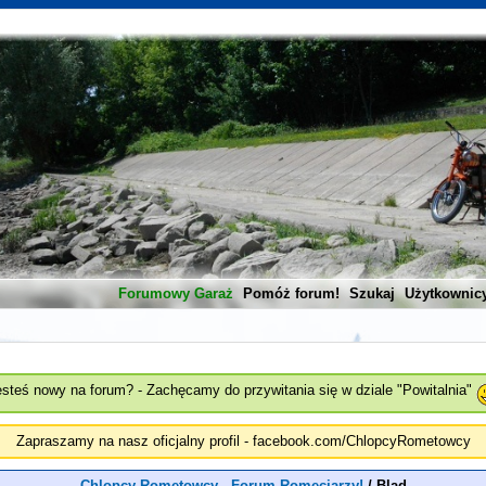
Forumowy Garaż
Pomóż forum!
Szukaj
Użytkownic
esteś nowy na forum? - Zachęcamy do przywitania się w dziale "Powitalnia"
Zapraszamy na nasz oficjalny profil - facebook.com/ChlopcyRometowcy
Chlopcy Rometowcy - Forum Romeciarzy!
/
Blad