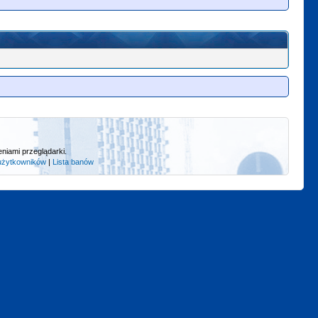
niami przeglądarki.
użytkowników
|
Lista banów