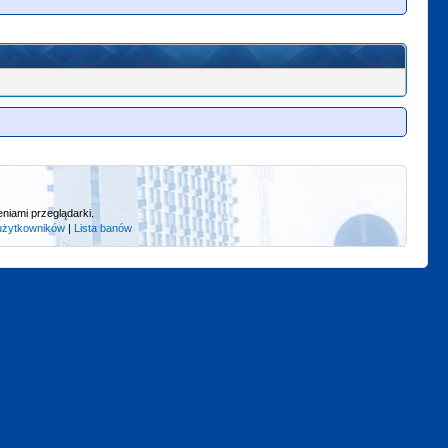
niami przeglądarki.
użytkowników
|
Lista banów