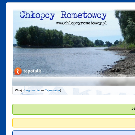
Witaj! (
Logowanie
—
Rejestracja
)
J