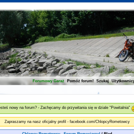
Forumowy Garaż
Pomóż forum!
Szukaj
Użytkownic
esteś nowy na forum? - Zachęcamy do przywitania się w dziale "Powitalnia"
Zapraszamy na nasz oficjalny profil - facebook.com/ChlopcyRometowcy
Chlopcy Rometowcy - Forum Romeciarzy!
/
Blad