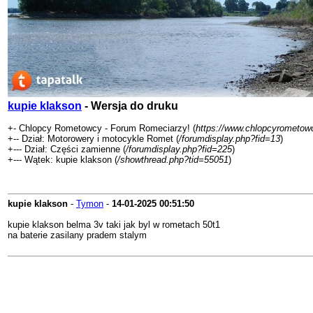
kupie klakson
- Wersja do druku
+- Chlopcy Rometowcy - Forum Romeciarzy! (
https://www.chlopcyrometowc
+-- Dział: Motorowery i motocykle Romet (
/forumdisplay.php?fid=13
)
+--- Dział: Części zamienne (
/forumdisplay.php?fid=225
)
+--- Wątek: kupie klakson (
/showthread.php?tid=55051
)
kupie klakson
-
Tymon
-
14-01-2025
00:51:50
kupie klakson belma 3v taki jak byl w rometach 50t1
na baterie zasilany pradem stalym