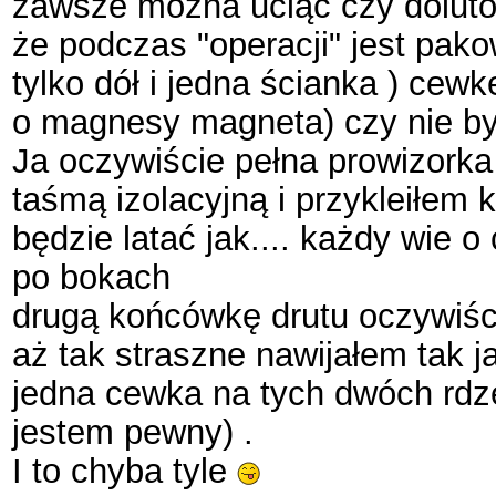
zawsze można uciąć czy doluto
że podczas "operacji" jest pak
tylko dół i jedna ścianka ) ce
o magnesy magneta) czy nie był
Ja oczywiście pełna prowizorka
taśmą izolacyjną i przykleiłem 
będzie latać jak.... każdy wie 
po bokach
drugą końcówkę drutu oczywiś
aż tak straszne nawijałem tak j
jedna cewka na tych dwóch rdzeni
jestem pewny) .
I to chyba tyle