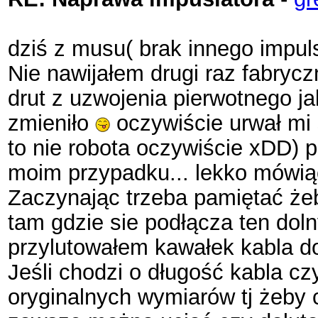
dziś z musu( brak innego impul
Nie nawijałem drugi raz fabryc
drut z uzwojenia pierwotnego ja
zmieniło
oczywiście urwał mi 
to nie robota oczywiście xDD) p
moim przypadku... lekko mówiąc
Zaczynając trzeba pamiętać żeb
tam gdzie sie podłącza ten doln
przylutowałem kawałek kabla do
Jeśli chodzi o długość kabla cz
oryginalnych wymiarów tj żeby c