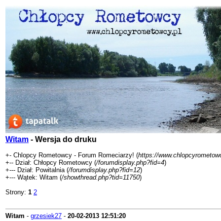
Witam
- Wersja do druku
+- Chlopcy Rometowcy - Forum Romeciarzy! (
https://www.chlopcyrometowc
+-- Dział: Chłopcy Rometowcy (
/forumdisplay.php?fid=4
)
+--- Dział: Powitalnia (
/forumdisplay.php?fid=12
)
+--- Wątek: Witam (
/showthread.php?tid=11750
)
Strony:
1
2
Witam
-
grzesiek27
-
20-02-2013
12:51:20