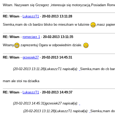
Witam. Nazywam się Grzegorz ,interesuje się motoryzacją.Posiadam Rometa
RE: Witam
-
LukaszzT1
-
20-02-2013
13:11:28
Siemka,mam do cb bardzo blisko bo mieszkam w lubzinie
,masz papier
RE: Witam
-
romeciarz.1
-
20-02-2013
13:11:35
Witamy
zaprezentuj Ogara w odpowiednim dziale.
RE: Witam
-
grzesiek27
-
20-02-2013
14:45:31
(20-02-2013 13:11:28)
LukaszzT1 napisał(a):
Siemka,mam do cb bard
mam ale stoi na dziadka
RE: Witam
-
LukaszzT1
-
20-02-2013
14:49:37
(20-02-2013 14:45:31)
grzesiek27 napisał(a):
(20-02-2013 13:11:28)
LukaszzT1 napisał(a):
Siemka,mam do 