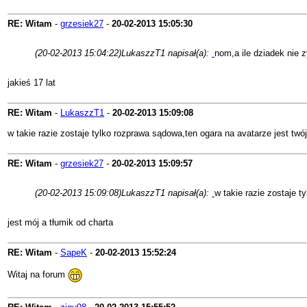
RE: Witam
-
grzesiek27
-
20-02-2013
15:05:30
(20-02-2013 15:04:22)
LukaszzT1 napisał(a):
nom,a ile dziadek nie 
jakieś 17 lat
RE: Witam
-
LukaszzT1
-
20-02-2013
15:09:08
w takie razie zostaje tylko rozprawa sądowa,ten ogara na avatarze jest tw
RE: Witam
-
grzesiek27
-
20-02-2013
15:09:57
(20-02-2013 15:09:08)
LukaszzT1 napisał(a):
w takie razie zostaje 
jest mój a tłumik od charta
RE: Witam
-
SapeK
-
20-02-2013
15:52:24
Witaj na forum