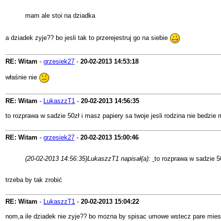
mam ale stoi na dziadka
a dziadek zyje?? bo jesli tak to przerejestruj go na siebie
RE: Witam
-
grzesiek27
-
20-02-2013
14:53:18
właśnie nie
RE: Witam
-
LukaszzT1
-
20-02-2013
14:56:35
to rozprawa w sadzie 50zł i masz papiery sa twoje jesli rodzina nie bedzie m
RE: Witam
-
grzesiek27
-
20-02-2013
15:00:46
(20-02-2013 14:56:35)
LukaszzT1 napisał(a):
to rozprawa w sadzie 50
trzeba by tak zrobić
RE: Witam
-
LukaszzT1
-
20-02-2013
15:04:22
nom,a ile dziadek nie zyje?? bo mozna by spisac umowe wstecz pare miesi