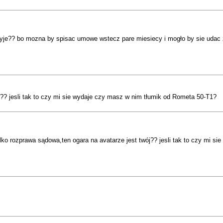
zyje?? bo mozna by spisac umowe wstecz pare miesiecy i mogło by sie udac 
ój?? jesli tak to czy mi sie wydaje czy masz w nim tłumik od Rometa 50-T1?
tylko rozprawa sądowa,ten ogara na avatarze jest twój?? jesli tak to czy mi 