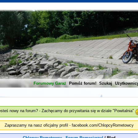
Forumowy Garaż
Pomóż forum!
Szukaj
Użytkownic
esteś nowy na forum? - Zachęcamy do przywitania się w dziale "Powitalnia"
Zapraszamy na nasz oficjalny profil - facebook.com/ChlopcyRometowcy
Chlopcy Rometowcy - Forum Romeciarzy!
/
Blad