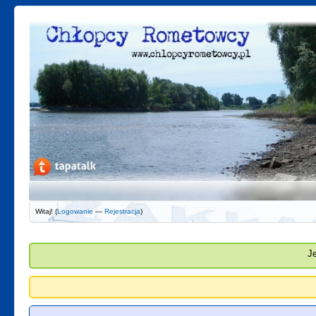
Witaj! (
Logowanie
—
Rejestracja
)
J