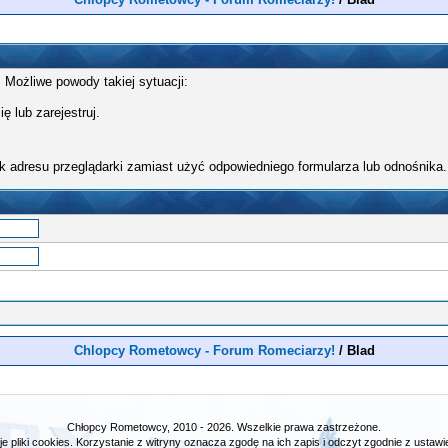
 Możliwe powody takiej sytuacji:
ę lub zarejestruj.
k adresu przeglądarki zamiast użyć odpowiedniego formularza lub odnośnika.
Chlopcy Rometowcy - Forum Romeciarzy!
/
Blad
Chłopcy Rometowcy, 2010 - 2026. Wszelkie prawa zastrzeżone.
e pliki cookies. Korzystanie z witryny oznacza zgodę na ich zapis i odczyt zgodnie z ustawie