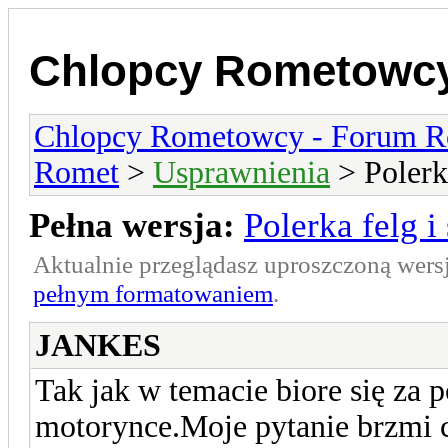
Chlopcy Rometowcy
Chlopcy Rometowcy - Forum R
Romet
>
Usprawnienia
> Polerka
Pełna wersja:
Polerka felg i 
Aktualnie przeglądasz uproszczoną wers
pełnym formatowaniem
.
JANKES
Tak jak w temacie biore się za p
motorynce.Moje pytanie brzmi 