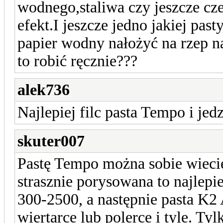
wodnego,staliwa czy jeszcze cz
efekt.I jeszcze jedno jakiej pas
papier wodny nałożyć na rzep n
to robić ręcznie???
alek736
Najlepiej filc pasta Tempo i jed
skuter007
Pastę Tempo można sobie wiecie g
strasznie porysowana to najlepi
300-2500, a następnie pasta K2
wiertarce lub polerce i tyle. Tyl