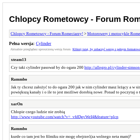
Chlopcy Rometowcy - Forum Rom
Chlopcy Rometowcy - Forum Romeciarzy!
>
Motorowery i motocykle Rome
Pełna wersja:
Cylinder
Aktualnie przeglądasz uproszczoną wersję forum.
Kliknij tutaj, by zobaczyć wersję z pełnym formatow
xteam13
Czy taki cylinder pasował by do ogara 200
http://allegro.pl/cylinder-simso
Rammbo
Jak ty chcesz założyć to do ogara 200 jak w nim cylinder masz leżący a w s
powiększą kanały i o ile to jest możliwe dorobią nowe. Ponad to poczytaj o
xarOn
Chłopie czego ludzie nie zrobią
http://www.youtube.com/watch?v=_vfdDgvWeI4&feature=plcp
Rammbo
kurde co tam jest bo filmiku nie mogę obejrzeć(za wolnego neta mam)?