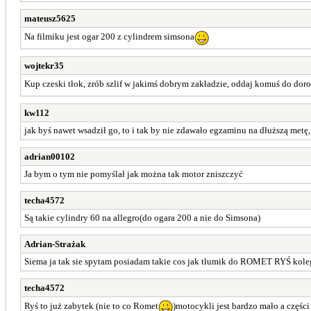
mateusz5625
Na filmiku jest ogar 200 z cylindrem simsona
wojtekr35
Kup czeski tłok, zrób szlif w jakimś dobrym zakładzie, oddaj komuś do dor
kw112
jak byś nawet wsadził go, to i tak by nie zdawało egzaminu na dłuższą metę
adrian00102
Ja bym o tym nie pomyślał jak można tak motor zniszczyć
techa4572
Są takie cylindry 60 na allegro(do ogara 200 a nie do Simsona)
Adrian-Strażak
Siema ja tak sie spytam posiadam takie cos jak tłumik do ROMET RYŚ kolega
techa4572
Ryś to już zabytek (nie to co Romet
)motocykli jest bardzo mało a częśc