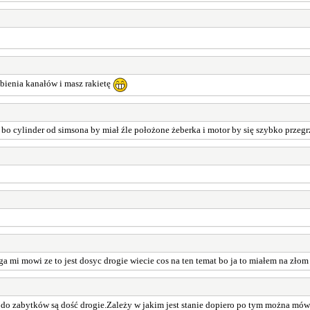
obienia kanałów i masz rakietę
, bo cylinder od simsona by miał źle położone żeberka i motor by się szybko przegr
 mi mowi ze to jest dosyc drogie wiecie cos na ten temat bo ja to miałem na zło
i do zabytków są dość drogie.Zależy w jakim jest stanie dopiero po tym można mów