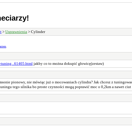
eciarzy!
t
>
Usprawnienia
> Cylinder
aniem
.
n-tuning...61405.html
jakby co to można dokupić głowicę(zestaw)
imsonie pionowy, nie mówiąc już o mocowaniach cylindra? Jak chcesz z tuningować o
 tuningu tego silnika bo proste czynności mogą poprawić moc o 0,2km a nawet ciut 