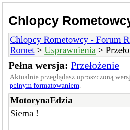
Chlopcy Rometowcy
Chlopcy Rometowcy - Forum R
Romet
>
Usprawnienia
> Przeło
Pełna wersja:
Przełożenie
Aktualnie przeglądasz uproszczoną wers
pełnym formatowaniem
.
MotorynaEdzia
Siema !