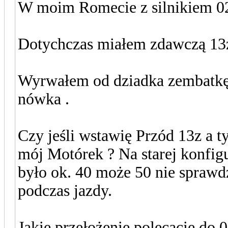
W moim Romecie z silnikiem 02
Dotychczas miałem zdawczą 13z 
Wyrwałem od dziadka zembatkę 3
nówka .
Czy jeśli wstawię Przód 13z a t
mój Motórek ? Na starej konfigu
było ok. 40 może 50 nie sprawdz
podczas jazdy.
Jakie przełożenie polecacie do 