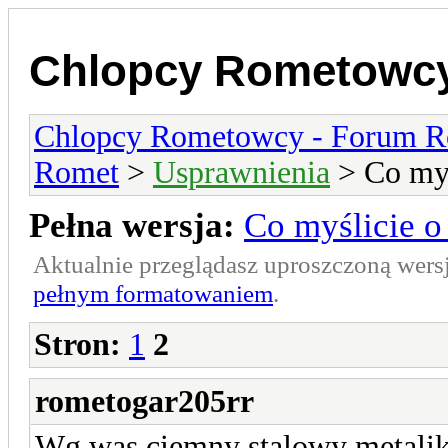
Chlopcy Rometowcy
Chlopcy Rometowcy - Forum R
Romet
>
Usprawnienia
> Co myś
Pełna wersja:
Co myślicie o
Aktualnie przeglądasz uproszczoną wers
pełnym formatowaniem
.
Stron:
1
2
rometogar205rr
Wg was ciemny stalowy metalik 