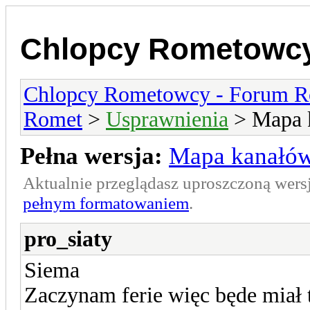
Chlopcy Rometowcy
Chlopcy Rometowcy - Forum R
Romet
>
Usprawnienia
> Mapa 
Pełna wersja:
Mapa kanałów
Aktualnie przeglądasz uproszczoną wers
pełnym formatowaniem
.
pro_siaty
Siema
Zaczynam ferie więc będe miał t