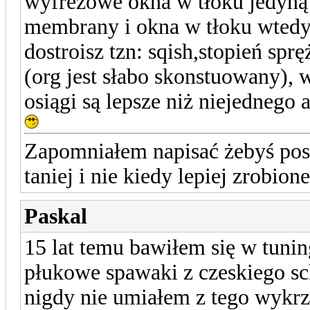
wyfrezowe okna w tłoku jedyną 
membrany i okna w tłoku wtedy 
dostroisz tzn: sqish,stopień spr
(org jest słabo skonstuowany),
osiągi są lepsze niż niejednego
Zapomniałem napisać żebyś posz
taniej i nie kiedy lepiej zrobione
Paskal
15 lat temu bawiłem się w tuni
płukowe spawaki z czeskiego sch
nigdy nie umiałem z tego wykrz