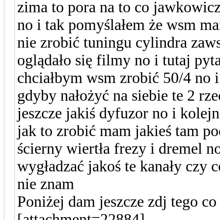
zima to pora na to co jawkowicz
no i tak pomyślałem że wsm mam
nie zrobić tuningu cylindra zaw
oglądało się filmy no i tutaj p
chciałbym wsm zrobić 50/4 no i
gdyby nałożyć na siebie te 2 r
jeszcze jakiś dyfuzor no i kolej
jak to zrobić mam jakieś tam po
ścierny wiertła frezy i dremel 
wygładzać jakoś te kanały czy c
nie znam
Poniżej dam jeszcze zdj tego co
[attachment=22884]