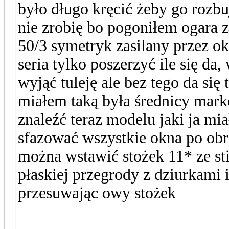
było długo kręcić żeby go rozbuj
nie zrobię bo pogoniłem ogara 
50/3 symetryk zasilany przez o
seria tylko poszerzyć ile się 
wyjąć tuleję ale bez tego da się
miałem taką była średnicy mark
znaleźć teraz modelu jaki ja mi
sfazować wszystkie okna po ob
można wstawić stożek 11* ze st
płaskiej przegrody z dziurkami
przesuwając owy stożek