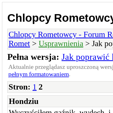
Chlopcy Rometowcy
Chlopcy Rometowcy - Forum R
Romet
>
Usprawnienia
> Jak po
Pełna wersja:
Jak poprawić
Aktualnie przeglądasz uproszczoną wers
pełnym formatowaniem
.
Stron:
1
2
Hondziu
Wyczyściłem gaźnik, wydech. i