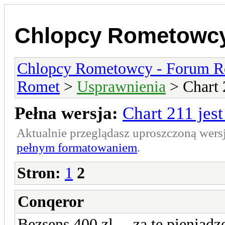
Chlopcy Rometowcy
Chlopcy Rometowcy - Forum R
Romet
>
Usprawnienia
> Chart 2
Pełna wersja:
Chart 211 jest
Aktualnie przeglądasz uproszczoną wers
pełnym formatowaniem
.
Stron:
1
2
Conqeror
Bezsens 400 zl ... za te pieniąd