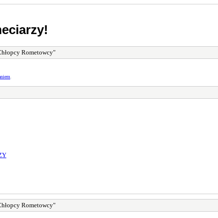
eciarzy!
Chłopcy Rometowcy"
aniem
.
ZY
Chłopcy Rometowcy"