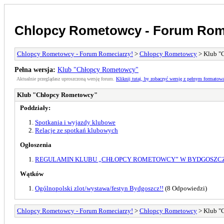
Chlopcy Rometowcy - Forum Rom
Chlopcy Rometowcy - Forum Romeciarzy!
>
Chłopcy Rometowcy
> Klub "
Pełna wersja:
Klub "Chłopcy Rometowcy"
Aktualnie przeglądasz uproszczoną wersję forum.
Kliknij tutaj, by zobaczyć wersję z pełnym formatow
Klub "Chłopcy Rometowcy"
Poddziały:
Spotkania i wyjazdy klubowe
Relacje ze spotkań klubowych
Ogłoszenia
REGULAMIN KLUBU „CHŁOPCY ROMETOWCY” W BYDGOSZC
Wątków
Ogólnopolski zlot/wystawa/festyn Bydgoszcz!!
(8 Odpowiedzi)
Chlopcy Rometowcy - Forum Romeciarzy!
>
Chłopcy Rometowcy
> Klub "