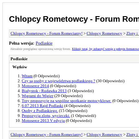
Chlopcy Rometowcy - Forum Rom
Chlopcy Rometowcy - Forum Romeciarzy!
>
Chłopcy Rometowcy
>
Zloty 
Pełna wersja:
Podlaskie
Aktualnie przeglądasz uproszczoną wersję forum.
Kliknij tutaj, by zobaczyć wersję z pełnym formatow
Podlaskie
Wątków
Witam
(0 Odpowiedzi)
Czy są osoby z województwa podlaskiego ?
(30 Odpowiedzi)
Motoserce 2014
(0 Odpowiedzi)
Białystok - Rudawka 2013
(3 Odpowiedzi)
Wigrami do Wigier
(29 Odpowiedzi)
Trzy propozycje na wspólne spotkanie motocyklowe.
(0 Odpowiedzi)
6.07.2013 Rajd Podlaski
(4 Odpowiedzi)
Osoby z Podlaskiego.
(15 Odpowiedzi)
Propozycja zlotu, wycieczki.
(1 Odpowiedź)
Motoserce 2013 V edycja
(0 Odpowiedzi)
Chlopcy Rometowcy - Forum Romeciarzy!
>
Chłopcy Rometowcy
>
Zloty 