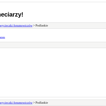
eciarzy!
i wycieczki forumowiczów
> Podlaskie
aniem
.
i wycieczki forumowiczów
> Podlaskie